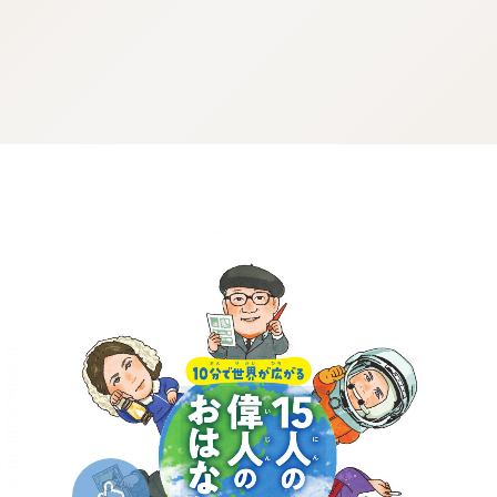
:dkxtypktx:bbb.gzszuzluplungtk.vn.oi
:dkxtypktx:bbb.gzszuzluplungtk.vn.oi
:dkxtypktx:bbb.gzszuzluplungtk.vn.oi