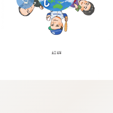
:dkxtypktx:bbb.gzszuzluplungtk.vn.oi