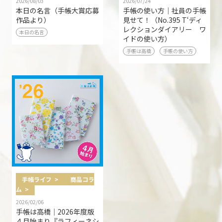
2026/08/03
2026/07/24
本日の名言（手帳大賞応募
手帳の使い方｜社員の手帳
作品より）
見せて！（No.395 T‘ディ
レクションダイアリー ワ
本日の名言
イドの使い方）
手帳は高橋
手帳の使い方
手帳ライフ >
商品コラ
ム >
2026/02/06
手帳は高橋｜2026年度版
４月始まり『ラフィーネシ