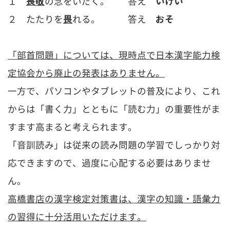
１
畏敬
の念をいだく。 答え
いけい
２ たたりを
畏
れる。 答え
おそ
「部首問題」については、現時点で日本漢字能力検
定協会から廃止の発表はありません。
一方で、パソコンやタブレットの普及により、これ
からは「書く力」とともに「読む力」の重要性がま
すます高まると考えられます。
「音訓読み」は従来の読み問題の学習でしっかり対
応できますので、過度に心配する必要はありませ
ん。
高橋書店の漢字検定対策書は、漢字の知識・語彙力
の習得に十分活用いただけます。