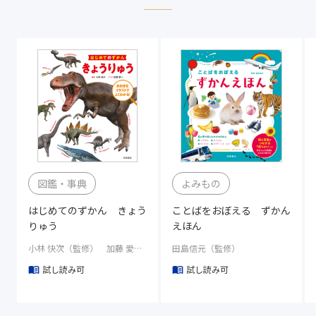
図鑑・事典
よみもの
はじめてのずかん きょう
ことばをおぼえる ずかん
りゅう
えほん
小林 快次（監修） 加藤 愛一（イラスト）
田島信元（監修）
試し読み可
試し読み可