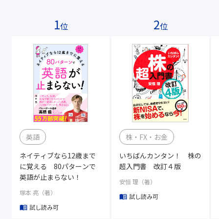
1
2
位
位
英語
株・FX・お金
ネイティブなら12歳まで
いちばんカンタン！ 株の
に覚える 80パターンで
超入門書 改訂４版
英語が止まらない！
安恒 理（著）
塚本 亮（著）
試し読み可
試し読み可