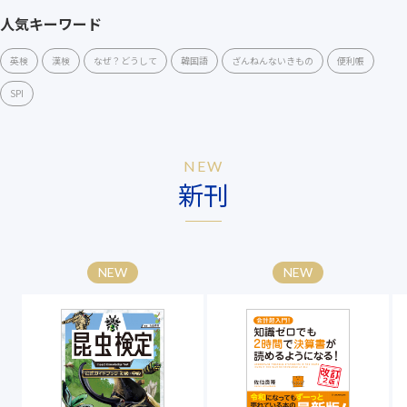
人気キーワード
英検
漢検
なぜ？どうして
韓国語
ざんねんないきもの
便利帳
SPI
NEW
新刊
NEW
NEW