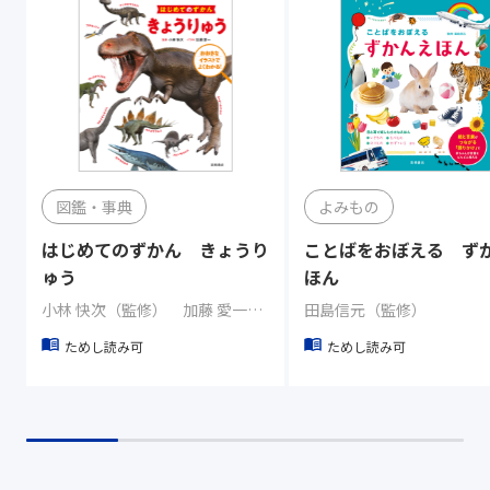
図鑑・事典
よみもの
はじめてのずかん きょうり
ことばをおぼえる ず
ゅう
ほん
小林 快次（監修） 加藤 愛一（イラスト）
田島信元（監修）
ためし読み可
ためし読み可