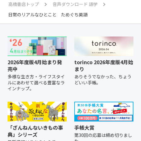
高橋書店トップ
音声ダウンロード 語学
日常のリアルなひとこと ためぐち英語
2026年度版4月始まり発
torinco 2026年度版4月始
売中
まり
多様な生き方・ライフスタイ
ありそうでなかった、ちょう
ルにあわせて選べる豊富なラ
どいい手帳。
インナップ。
「ざんねんないきもの事
手帳大賞
典」シリーズ
第30回の応募は締め切りまし
た。