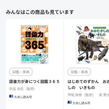
みんなはこの商品も見ています
図鑑・事典
図鑑・事典
語彙力が身につく図鑑３６５
はじめてのずかん お
しの いきもの
弥延 浩史（監修）
ためし読み可
ためし読み可