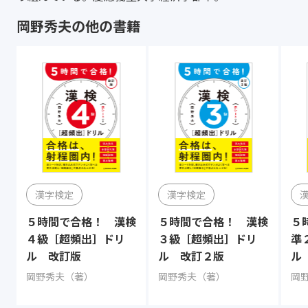
岡野秀夫の他の書籍
漢字検定
漢字検定
５時間で合格！ 漢検
５時間で合格！ 漢検
５
４級［超頻出］ドリ
３級［超頻出］ドリ
準
ル 改訂版
ル 改訂２版
ル
岡野秀夫（著）
岡野秀夫（著）
岡