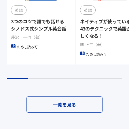
英語
英語
3つのコツで誰でも話せる
ネイティブが使って
シノドス式シンプル英会話
43のテクニックで英語
しくなる！
芹沢 一也（著）
関 正生（著）
ためし読み可
ためし読み可
一覧を見る