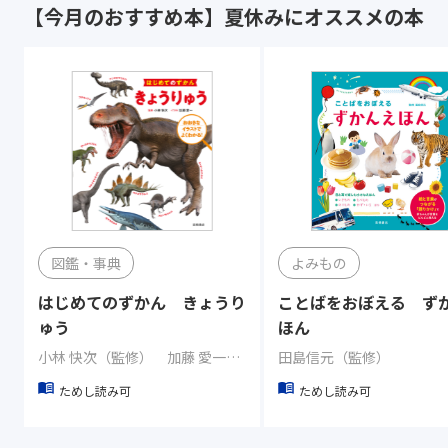
【今月のおすすめ本】夏休みにオススメの本
図鑑・事典
よみもの
はじめてのずかん きょうり
ことばをおぼえる ず
ゅう
ほん
小林 快次（監修） 加藤 愛一（イラスト）
田島信元（監修）
ためし読み可
ためし読み可