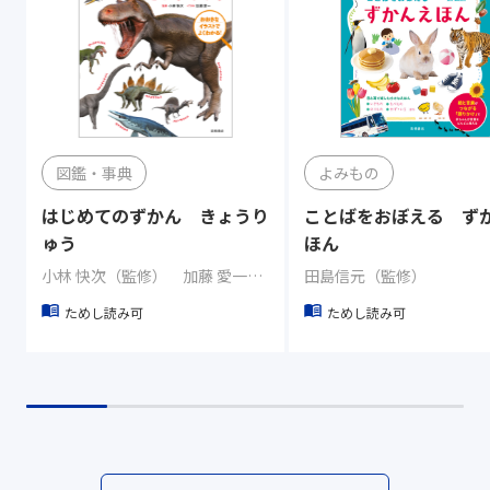
図鑑・事典
よみもの
はじめてのずかん きょうり
ことばをおぼえる ず
ゅう
ほん
小林 快次（監修） 加藤 愛一（イラスト）
田島信元（監修）
ためし読み可
ためし読み可