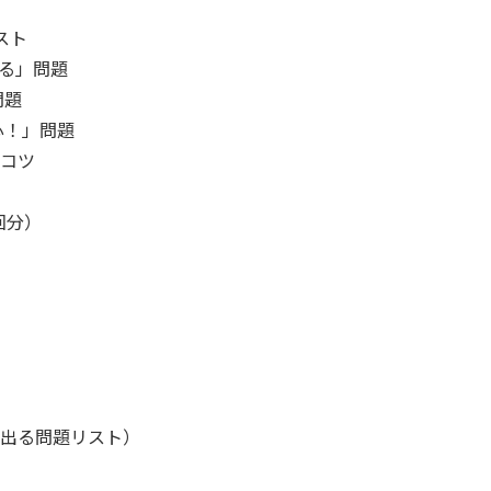
スト
出る」問題
問題
心！」問題
コツ
回分）
出る問題リスト）