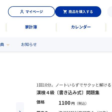
マイページ
商品を購入する
家計簿
カレンダー
典
お知らせ
新刊からさがす
ランキングからさがす
はじめてのずかんシリー
就活も高橋：就活書シリ
ズ
世界にたったひとつの赤ちゃ
音声ダウン
ズ
ーズ特集
んの名前
1回10分。ノートいらずでサクッと解ける
漢検４級〔書き込み式〕問題集
価格
1100
円
（税込）