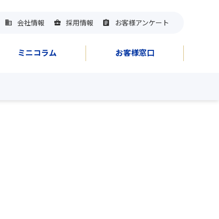
会社情報
採用情報
お客様アンケート
ミニコラム
お客様窓口
おすすめ本をみる
英検問題集ラインナップ
韓国語学習本
ロード
音声ダウンロード
(audiobook)