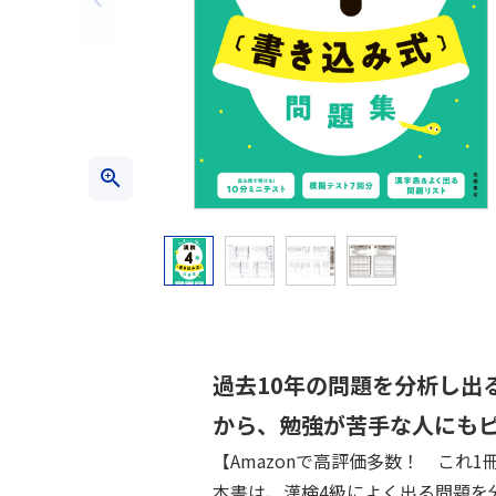
過去10年の問題を分析し出
から、勉強が苦手な人にも
【Amazonで高評価多数！ これ
本書は、漢検4級によく出る問題を