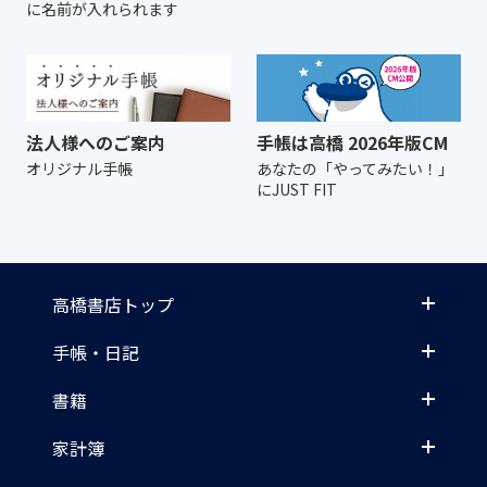
に名前が入れられます
法人様へのご案内
手帳は高橋 2026年版CM
オリジナル手帳
あなたの「やってみたい！」
にJUST FIT
高橋書店トップ
手帳・日記
書籍
家計簿