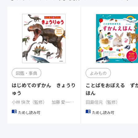
図鑑・事典
よみもの
はじめてのずかん きょうり
ことばをおぼえる ず
ゅう
ほん
小林 快次（監修） 加藤 愛一（イラスト）
田島信元（監修）
ためし読み可
ためし読み可