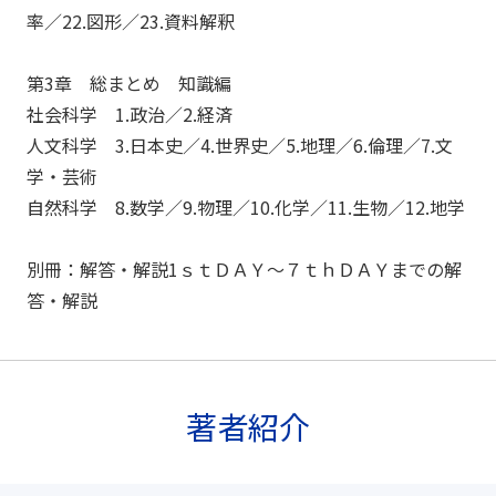
率／22.図形／23.資料解釈
第3章 総まとめ 知識編
社会科学 1.政治／2.経済
人文科学 3.日本史／4.世界史／5.地理／6.倫理／7.文
学・芸術
自然科学 8.数学／9.物理／10.化学／11.生物／12.地学
別冊：解答・解説1ｓｔＤＡＹ～７ｔｈＤＡＹまでの解
答・解説
著者紹介