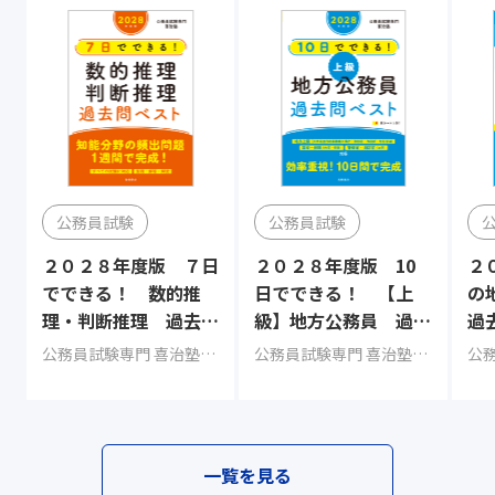
公務員試験
公務員試験
２０２８年度版 ７日
２０２８年度版 10
２
でできる！ 数的推
日でできる！ 【上
の
理・判断推理 過去問
級】地方公務員 過去
過
ベスト
問ベスト
公務員試験専門 喜治塾（編集）
公務員試験専門 喜治塾（編集）
一覧を見る