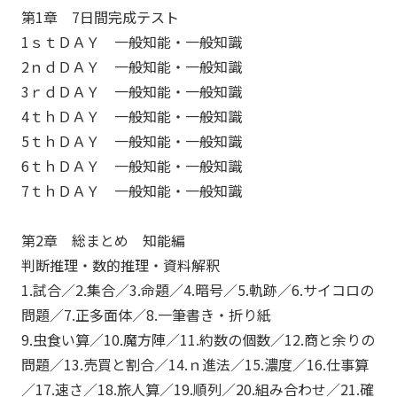
第1章 7日間完成テスト
1ｓｔＤＡＹ 一般知能・一般知識
2ｎｄＤＡＹ 一般知能・一般知識
3ｒｄＤＡＹ 一般知能・一般知識
4ｔｈＤＡＹ 一般知能・一般知識
5ｔｈＤＡＹ 一般知能・一般知識
6ｔｈＤＡＹ 一般知能・一般知識
7ｔｈＤＡＹ 一般知能・一般知識
第2章 総まとめ 知能編
判断推理・数的推理・資料解釈
1.試合／2.集合／3.命題／4.暗号／5.軌跡／6.サイコロの
問題／7.正多面体／8.一筆書き・折り紙
9.虫食い算／10.魔方陣／11.約数の個数／12.商と余りの
問題／13.売買と割合／14.ｎ進法／15.濃度／16.仕事算
／17.速さ／18.旅人算／19.順列／20.組み合わせ／21.確