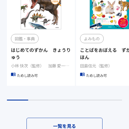
図鑑・事典
よみもの
はじめてのずかん きょうり
ことばをおぼえる ず
ゅう
ほん
小林 快次（監修） 加藤 愛一（イラスト）
田島信元（監修）
ためし読み可
ためし読み可
一覧を見る