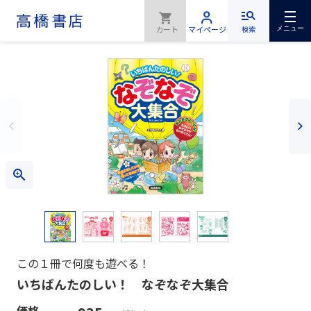
検索
メニュー
この１冊で何度も遊べる！
いちばんたのしい！ なぞなぞ大集合
価格