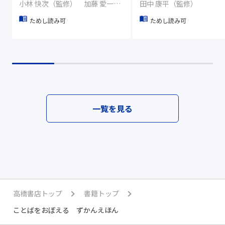
小林 快次（監修） 加藤 愛一（イラスト）
田中 康平（監修）
ためし読み可
ためし読み可
一覧を見る
高橋書店トップ
書籍トップ
ことばをおぼえる ずかんえほん