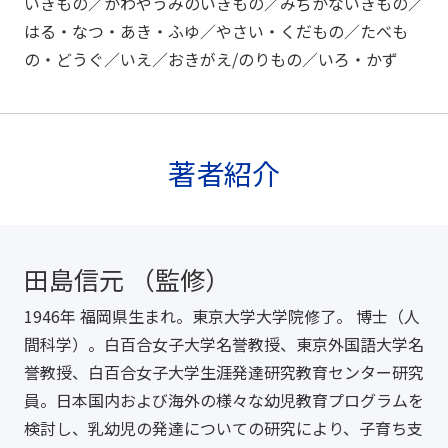
いきもの／かわやうみのいきもの／みぢかないきもの／
はる・なつ・あき・ふゆ／やさい・くだもの／たべも
の・どうぐ／いえ／おきがえ/のりもの／いろ・かず
著者紹介
田島信元 （監修）
1946年 福岡県生まれ。東京大学大学院修了。 博士（人
間科学）。白百合女子大学名誉教授、東京外国語大学名
誉教授、白百合女子大学生涯発達研究教育センター研究
員。日本国内および海外の様々な幼児教育プログラムを
検討し、乳幼児の発達についての研究により、子育ち支