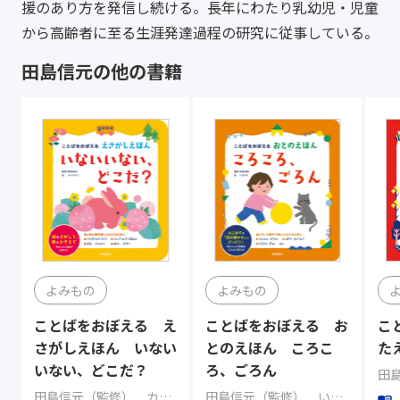
援のあり方を発信し続ける。長年にわたり乳幼児・児童
から高齢者に至る生涯発達過程の研究に従事している。
田島信元の他の書籍
よみもの
よみもの
ことばをおぼえる え
ことばをおぼえる お
こ
さがしえほん いない
とのえほん ころこ
た
いない、どこだ？
ろ、ごろん
田
田島信元（監修） カツキ ミオ（イラスト）
田島信元（監修） いだ りえ（イラスト）