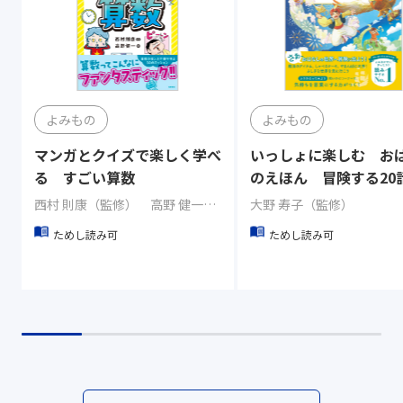
よみもの
よみもの
マンガとクイズで楽しく学べ
いっしょに楽しむ お
る すごい算数
のえほん 冒険する20
西村 則康（監修） 高野 健一（著）
大野 寿子（監修）
ためし読み可
ためし読み可