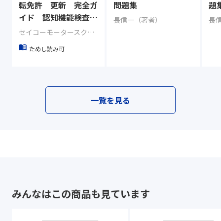
転免許 更新 完全ガ
問題集
題
イド 認知機能検査・
長信一（著者）
長
運転技能検査対応
セイコーモータースクール（監修） 長信一（著）
ためし読み可
一覧を見る
みんなはこの商品も見ています