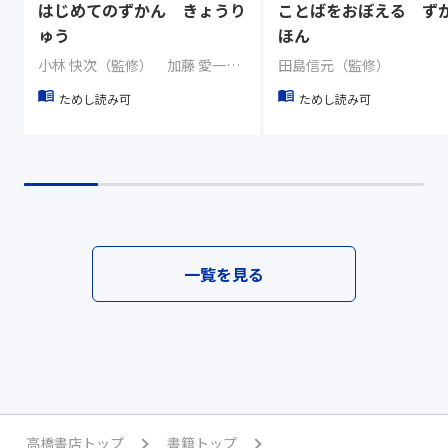
はじめてのずかん きょうり
ことばをおぼえる ず
ゅう
ほん
小林 快次（監修） 加藤 愛一（イラスト）
田島信元（監修）
ためし読み可
ためし読み可
一覧を見る
高橋書店トップ
書籍トップ