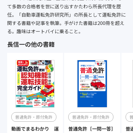
て多数の合格者を世に送り出すかたわら所長代理を歴
任。「自動車運転免許研究所」の所長として運転免許に
関する書籍や記事を執筆。手がけた書籍は200冊を超え
る。趣味はオートバイに乗ること。
長信一の他の書籍
普通免許・原付免許
普通免許・原付免許
動画でまるわかり 運
普通免許［一問一答］
普