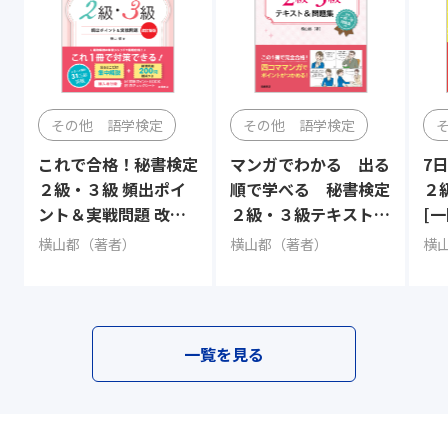
その他 語学検定
その他 語学検定
これで合格！秘書検定
マンガでわかる 出る
7
２級・３級 頻出ポイ
順で学べる 秘書検定
２
ント＆実戦問題 改訂
２級・３級テキスト＆
[
新版
問題集
横山都（著者）
横山都（著者）
横
一覧を見る