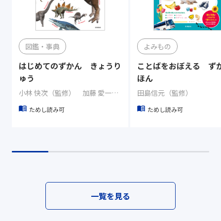
図鑑・事典
よみもの
はじめてのずかん きょうり
ことばをおぼえる ず
ゅう
ほん
小林 快次（監修） 加藤 愛一（イラスト）
田島信元（監修）
ためし読み可
ためし読み可
一覧を見る