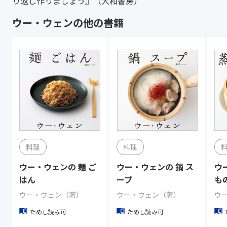
り返し作りましょう』（大和書房）
ウー・ウェンの他の書籍
料理
料理
ウー・ウェンの 麺 ご
ウー・ウェンの 鍋 ス
ウ
はん
ープ
も
ウー・ウェン（著）
ウー・ウェン（著）
ウ
ためし読み可
ためし読み可