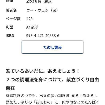
2530
円
（税込）
著者名
ウー・ウェン（著）
ページ数
128
判型
A4変形
ISBN
978-4-471-40888-6
ためし読み
煮ているあいだに、あえましょう！
２つの調理法を身につけて、献立づくり自由
自在
家庭料理の中でも、出番の多い調理法｢煮る｣｢あえる｣。
野菜たっぷりの「あえもの」に、肉や魚などのたんぱく