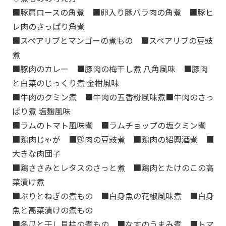
■豚肩ロースの角煮 ■卵入り豚バラ肉の角煮 ■豚ヒ
レ肉のさっぱり角煮
■スペアリブとマンゴーの煮もの ■スペアリブの豆豉
煮
■豚肉のカレー ■豚肉の梅干し煮 八角風味 ■豚肉
と白菜のじっくり煮 金柑風味
■牛肉のクミン煮 ■牛肉の五香粉風味煮■牛肉のさっ
ぱり煮 塩麹風味
■ラムのトマト風味煮 ■ラムチョップの塩クミン煮
■鶏肉じゃが ■鶏肉の豆豉煮 ■鶏肉の紹興酒煮 ■
大きな肉団子
■鶏ささみとレタスのさっと煮 ■鶏肉とたけのこの高
菜漬け煮
■ぶりとねぎの煮もの ■白身魚の花椒風味煮 ■白身
魚と高菜漬けの煮もの
■冬瓜と干し貝柱の煮もの ■なすのうまみ煮 ■トマ