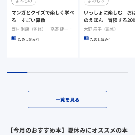
よみもの
よみもの
マンガとクイズで楽しく学べ
いっしょに楽しむ お
る すごい算数
のえほん 冒険する20
西村 則康（監修） 高野 健一（著）
大野 寿子（監修）
ためし読み可
ためし読み可
一覧を見る
【今月のおすすめ本】夏休みにオススメの本