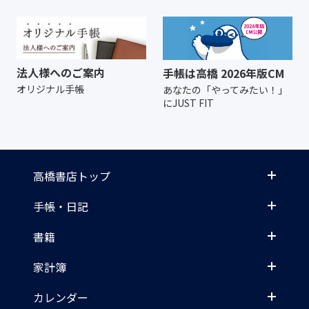
法人様へのご案内
手帳は高橋 2026年版CM
オリジナル手帳
あなたの「やってみたい！」
にJUST FIT
高橋書店トップ
手帳・日記
書籍
家計簿
カレンダー