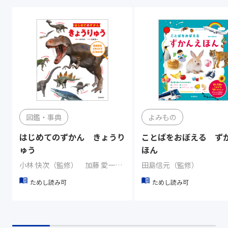
図鑑・事典
よみもの
はじめてのずかん きょうり
ことばをおぼえる ず
ゅう
ほん
小林 快次（監修） 加藤 愛一（イラスト）
田島信元（監修）
ためし読み可
ためし読み可