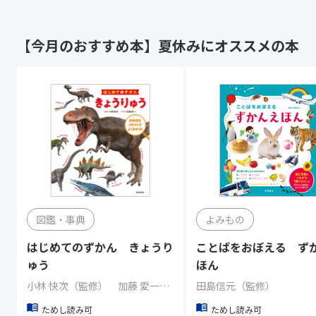
【今月のおすすめ本】夏休みにオススメの本
図鑑・事典
よみもの
はじめてのずかん きょうり
ことばをおぼえる ず
ゅう
ほん
小林 快次（監修） 加藤 愛一（イラスト）
田島信元（監修）
ためし読み可
ためし読み可