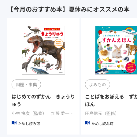
【今月のおすすめ本】夏休みにオススメの本
図鑑・事典
よみもの
はじめてのずかん きょうり
ことばをおぼえる ず
ゅう
ほん
小林 快次（監修） 加藤 愛一（イラスト）
田島信元（監修）
ためし読み可
ためし読み可