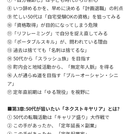
⑧ いつ辞めるかを、早めに決める「計画退職」の利点
⑨ 忙しい50代は「自宅受験OKの資格」を狙ってみる
⑩「資格取得」が目的になってしまう危険
⑪「リフレーミング」で自分を捉え直してみる
⑫「ポータブルスキル」が、問われている理由
⑬ 過去は捨てても「名刺は捨てるな」
⑭ 50代から「スラッシュ族」を目指す
⑮ 町内会と地域活動から、「無定年人脈」を得る
⑯ 人が通らぬ道を目指す「ブルーオーシャン・シニ
ア」
⑰ 定年直前期は「ゆる現役」を視野に
■第3章:50代が狙いたい「ネクストキヤリア」とは?
① 50代の転職活動は「キャリア盛り」大作戦で
② この手があったか、「定年延長×副業」
③ この手があったか、「定年起業家」