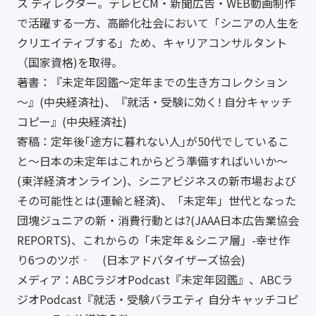
ス ディレクター。テレビCM・新聞広告・WEB動画制作
で活躍する一方、高齢化社会において「シニアの人生を
クリエイティブする」ため、キャリアコンサルタント
（国家資格)を取得。
著書：『未定年図鑑～定年までの生き方コレクション
～』(中央経済社)、『就活・受験に効く! 自分キャッチ
コピー』(中央経済社)
寄稿：定年後｢途方に暮れない人｣が50代でしているこ
と～日本の未定年はこれからどう準備すればいいか～
(東洋経済オンライン)、シニアビジネスの新市場および
その可能性とは(運輸と経済)、「未定年」世代となった
団塊ジュニアの新・消費行動とは?(JAAA日本広告業協会
REPORTS)、これからの「未定年＆シニア層」-幸せ作
り6つのツボ‐ (日本アドバタイザーズ協会)
メディア：ABCラジオPodcast『未定年図鑑』、ABCラ
ジオPodcast『就活・受験バラエティ 自分キャッチコピ